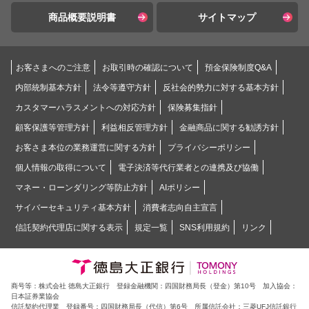
商品概要説明書
サイトマップ
お客さまへのご注意
お取引時の確認について
預金保険制度Q&A
内部統制基本方針
法令等遵守方針
反社会的勢力に対する基本方針
カスタマーハラスメントへの対応方針
保険募集指針
顧客保護等管理方針
利益相反管理方針
金融商品に関する勧誘方針
お客さま本位の業務運営に関する方針
プライバシーポリシー
個人情報の取得について
電子決済等代行業者との連携及び協働
マネー・ローンダリング等防止方針
AIポリシー
サイバーセキュリティ基本方針
消費者志向自主宣言
信託契約代理店に関する表示
規定一覧
SNS利用規約
リンク
商号等：株式会社 徳島大正銀行 登録金融機関：四国財務局長（登金）第10号 加入協会：
日本証券業協会
信託契約代理業 登録番号：四国財務局長（代信）第6号 所属信託会社：三菱UFJ信託銀行