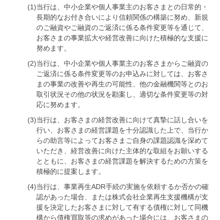
(1)
当行は、中小企業や個人事業主のお客さまとの日常的・
長期的なお付き合いにより信頼関係の構築に努め、新規
のご融資やご融資のご返済に係る条件変更等を通じて、
お客さまの事業拡大や経営改善に向けた積極的な支援に
努めます。
(2)
当行は、中小企業や個人事業主のお客さまからご融資の
ご返済に係る条件変更等のお申込みに対しては、お客さ
まの事業の改善や再生の可能性、他の金融機関等とのお
取引状況その他の状況を勘案し、適切な条件変更等の対
応に努めます。
(3)
当行は、お客さまの経営改善に向けて真摯に話し合いを
行い、お客さまの経営課題を十分認識した上で、当行か
らの助言等によってお客さまご自身の課題認識を深めて
いただき、経営改善に向けた主体的な取組をお願いする
とともに、お客さまの経営課題を解決するための方策を
積極的に提案します。
(4)
当行は、事業再生ADR手続の実施を依頼するか否かの確
認があった場合、または株式会社企業再生支援機構が支
援を決定したお客さまに対して有する債権に対して同機
構から債権買取等の求めがあった場合には、お客さまの