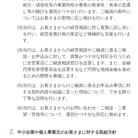
術力・成長性等の事業特性や事業の将来性・将来の見通
し等の検討を適切かつ十分に行います。ご融資の条件に
ついてはお客さまの実情に応じ検討を行います。
(3)
当行は、お客さまからの経営相談に対し真摯に話し合い
を行い、経営改善計画の策定など積極的な支援を行いま
す。
(4)
当行は、お客さまからの経営相談やご融資に係るご相
談・お申込みに対して、真摯かつ十分な対応を行うため
に全営業店にご融資相談窓口を設置します。また、金融
円滑化管理委員会を設置するなど円滑な地域金融を進め
るための態勢を整備します。
(5)
当行は、お客さまからのご融資に係るお申込み事項に対
する契約内容や結論に至った理由について、できる限り
丁寧な説明を行います。
(6)
当行は、お客さまからのお問い合わせ・ご相談・ご要
望・苦情等について、適切かつ十分な対応に努めます。
2.
中小企業や個人事業主のお客さまに対する取組方針