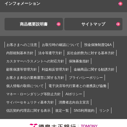
インフォメーション
商品概要説明書
サイトマップ
お客さまへのご注意
お取引時の確認について
預金保険制度Q&A
内部統制基本方針
法令等遵守方針
反社会的勢力に対する基本方針
カスタマーハラスメントへの対応方針
保険募集指針
顧客保護等管理方針
利益相反管理方針
金融商品に関する勧誘方針
お客さま本位の業務運営に関する方針
プライバシーポリシー
個人情報の取得について
電子決済等代行業者との連携及び協働
マネー・ローンダリング等防止方針
AIポリシー
サイバーセキュリティ基本方針
消費者志向自主宣言
信託契約代理店に関する表示
規定一覧
SNS利用規約
リンク