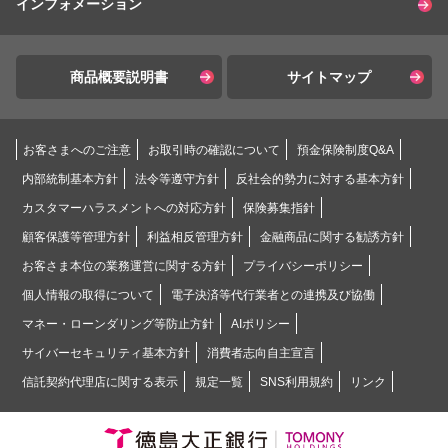
インフォメーション
商品概要説明書
サイトマップ
お客さまへのご注意
お取引時の確認について
預金保険制度Q&A
内部統制基本方針
法令等遵守方針
反社会的勢力に対する基本方針
カスタマーハラスメントへの対応方針
保険募集指針
顧客保護等管理方針
利益相反管理方針
金融商品に関する勧誘方針
お客さま本位の業務運営に関する方針
プライバシーポリシー
個人情報の取得について
電子決済等代行業者との連携及び協働
マネー・ローンダリング等防止方針
AIポリシー
サイバーセキュリティ基本方針
消費者志向自主宣言
信託契約代理店に関する表示
規定一覧
SNS利用規約
リンク