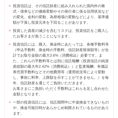
投資信託は、その信託財産に組み入れられた国内外の株
式・債券などの価格変動やその発行者に係る信用状況など
の変化、金利の変動、為替相場の変動などにより、基準価
額が下落し投資元本を下回ることがあります。
投資した資産の減少を含むリスクは、投資信託をご購入し
たお客さまが負うことになります。
投資信託には、購入、換金時にあたっては、各種手数料等
（申込手数料、換金時の手数料、信託財産留保額等）が合
計でお取引金額の最大3.6%（消費税込）必要です。ま
た、これらの手数料等とは別に信託報酬（投資信託の純資
産総額の最大年2.42%（消費税込））と監査報酬、有価証
券売買手数料などその他費用等（運用状況等により変動
し、事前に料率、上限額を示すことができません。）を毎
年、信託財産を通じてご負担いただきます。
お客さまにご負担いただく手数料はこれらを足し合わせた
金額となります。
一部の投資信託には、信託期間中に中途換金できないもの
や、換金可能日時があらかじめ制限されているものがあり
ます。