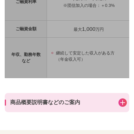
ご融資利率
※団信加入の場合：＋0.3%
1,000
ご融資金額
最大
万円
継続して安定した収入がある方
年収、勤務年数
（年金収入可）
など
商品概要説明書などのご案内