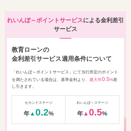
れいんぼ～ポイントサービス
による金利差引
サービス
教育ローンの
金利差引サービス適用条件について
「れいんぼ～ポイントサービス」にて当行所定のポイント
0.5
を
満たされている場合は、基準金利より、
最大年
%
差
し引きます。
セカンドステージ
れいんぼ～ステージ
0.2
0.5
年
▲
%
年
▲
%