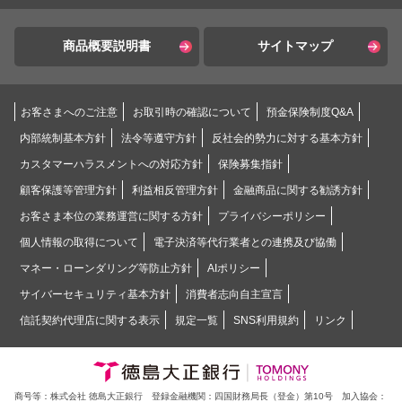
商品概要説明書
サイトマップ
お客さまへのご注意
お取引時の確認について
預金保険制度Q&A
内部統制基本方針
法令等遵守方針
反社会的勢力に対する基本方針
カスタマーハラスメントへの対応方針
保険募集指針
顧客保護等管理方針
利益相反管理方針
金融商品に関する勧誘方針
お客さま本位の業務運営に関する方針
プライバシーポリシー
個人情報の取得について
電子決済等代行業者との連携及び協働
マネー・ローンダリング等防止方針
AIポリシー
サイバーセキュリティ基本方針
消費者志向自主宣言
信託契約代理店に関する表示
規定一覧
SNS利用規約
リンク
商号等：株式会社 徳島大正銀行 登録金融機関：四国財務局長（登金）第10号 加入協会：