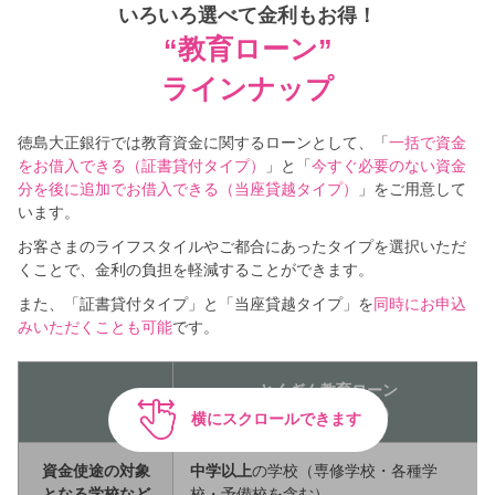
いろいろ選べて金利もお得！
“教育ローン”
ラインナップ
徳島大正銀行では教育資金に関するローンとして、「
一括で資金
をお借入できる（証書貸付タイプ）
」と「
今すぐ必要のない資金
分を後に追加でお借入できる（当座貸越タイプ）
」をご用意して
います。
お客さまのライフスタイルやご都合にあったタイプを選択いただ
くことで、金利の負担を軽減することができます。
また、「証書貸付タイプ」と「当座貸越タイプ」を
同時にお申込
みいただくことも可能
です。
とくぎん教育ローン
（証書貸付タイプ）
横にスクロールできます
資金使途の対象
中学以上
の学校（専修学校・各種学
となる学校など
校・予備校を含む）