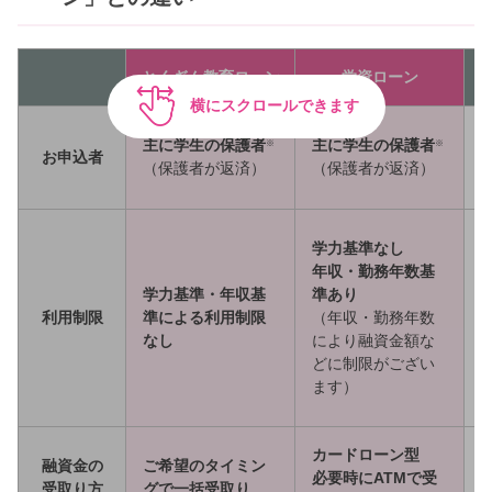
とくぎん教育ローン
学資ローン
横にスクロールできます
主に学生の保護者
主に学生の保護者
※
※
お申込者
（保護者が返済）
（保護者が返済）
学力基準なし
年収・勤務年数基
学力基準・年収基
準あり
利用制限
準による利用制限
（年収・勤務年数
なし
により融資金額な
どに制限がござい
ます）
カードローン型
融資金の
ご希望のタイミン
必要時にATMで受
受取り方
グで一括受取り