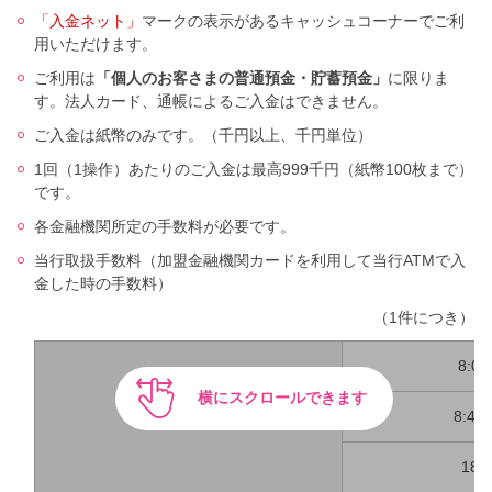
「入金ネット」
マークの表示があるキャッシュコーナーでご利
用いただけます。
ご利用は
「個人のお客さまの普通預金・貯蓄預金」
に限りま
す。法人カード、通帳によるご入金はできません。
ご入金は紙幣のみです。（千円以上、千円単位）
1回（1操作）あたりのご入金は最高999千円（紙幣100枚まで）
です。
各金融機関所定の手数料が必要です。
当行取扱手数料（加盟金融機関カードを利用して当行ATMで入
金した時の手数料）
（1件につき）
8:00
横にスクロールできます
平日
8:45
18: