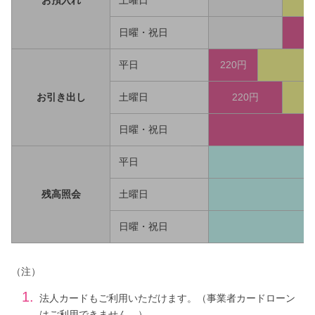
日曜・祝日
平日
220円
お引き出し
土曜日
220円
1
日曜・祝日
平日
残高照会
土曜日
日曜・祝日
（注）
1.
法人カードもご利用いただけます。（事業者カードローン
はご利用できません。）