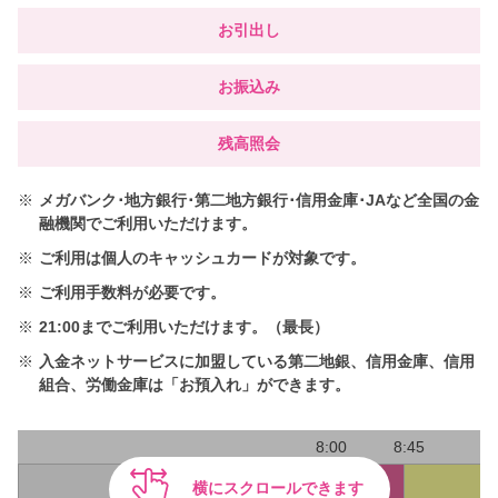
お引出し
お振込み
残高照会
※
メガバンク･地方銀行･第二地方銀行･信用金庫･JAなど全国の金
融機関でご利用いただけます。
※
ご利用は個人のキャッシュカードが対象です。
※
ご利用手数料が必要です。
※
21:00までご利用いただけます。（最長）
※
入金ネットサービスに加盟している第二地銀、信用金庫、信用
組合、労働金庫は「お預入れ」ができます。
8:00
8:45
横にスクロールできます
お引き出し
220円