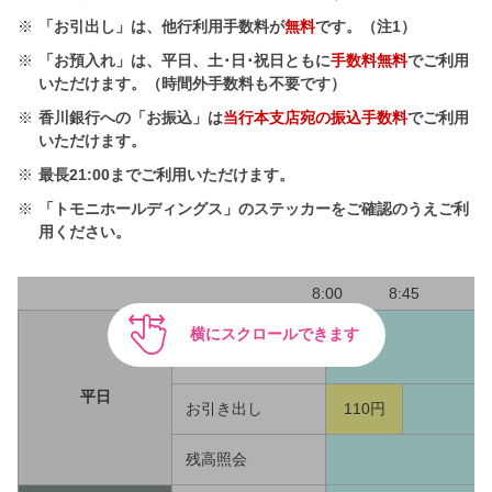
※
「お引出し」は、他行利用手数料が
無料
です。（注1）
※
「お預入れ」は、平日、土･日･祝日ともに
手数料無料
でご利用
いただけます。（時間外手数料も不要です）
※
香川銀行への「お振込」は
当行本支店宛の振込手数料
でご利用
いただけます。
※
最長21:00までご利用いただけます。
※
「トモニホールディングス」のステッカーをご確認のうえご利
用ください。
8:00
8:45
横にスクロールできます
お預入れ(紙幣の
み)
平日
お引き出し
110円
残高照会