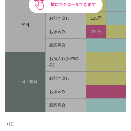
横にスクロールできます
お預入れ
110円
お引き出し
110円
平日
お振込み
220円
残高照会
お預入れ(紙幣の
み)
お引き出し
土・日・祝日
お振込み
残高照会
（注）