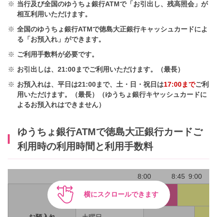
※
当行及び全国のゆうちょ銀行ATMで「お引出し、残高照会」が
相互利用いただけます。
※
全国のゆうちょ銀行ATMで徳島大正銀行キャッシュカードによ
る「お預入れ」ができます。
※
ご利用手数料が必要です。
※
お引出しは、21:00までご利用いただけます。（最長）
※
お預入れは、平日は21:00まで、土・日・祝日は
17:00まで
ご利
用いただけます。（最長）（ゆうちょ銀行キヤッシュカードに
よるお預入れはできません）
ゆうちょ銀行ATMで徳島大正銀行カードご
利用時の利用時間と利用手数料
8:00
8:45
9:00
横にスクロールできます
平日
220円
お預入れ
土曜日
1