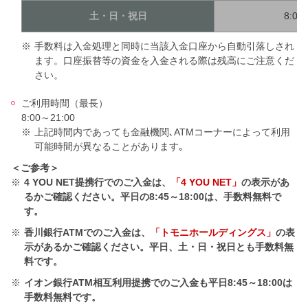
土・日・祝日
8:00
※
手数料は入金処理と同時に当該入金口座から自動引落しされ
ます。口座振替等の資金を入金される際は残高にご注意くだ
さい。
ご利用時間（最長）
8:00～21:00
※
上記時間内であっても金融機関､ATMコーナーによって利用
可能時間が異なることがあります｡
＜ご参考＞
※
4 YOU NET提携行でのご入金は、
「4 YOU NET」
の表示があ
るかご確認ください。平日の8:45～18:00は、手数料無料で
す。
※
香川銀行ATMでのご入金は、
「トモニホールディングス」
の表
示があるかご確認ください。平日、土・日・祝日とも手数料無
料です。
※
イオン銀行ATM相互利用提携でのご入金も平日8:45～18:00は
手数料無料です。