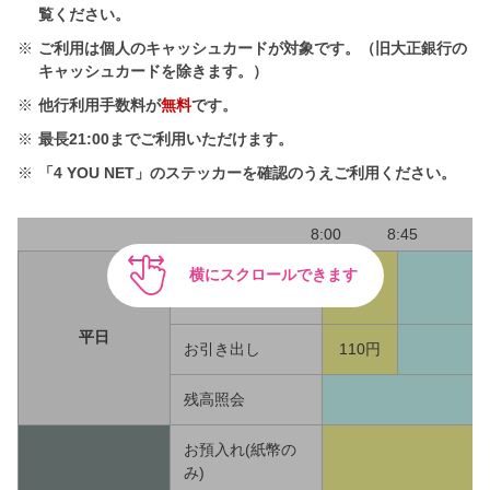
覧ください。
※
ご利用は個人のキャッシュカードが対象です。（旧大正銀行の
キャッシュカードを除きます。）
※
他行利用手数料が
無料
です。
※
最長21:00までご利用いただけます。
※
「4 YOU NET」のステッカーを確認のうえご利用ください。
8:00
8:45
横にスクロールできます
お預入れ(紙幣の
110円
み)
平日
お引き出し
110円
残高照会
お預入れ(紙幣の
み)