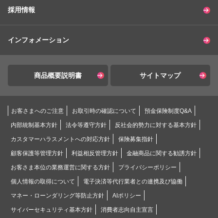
採用情報
インフォメーション
商品概要説明書
サイトマップ
お客さまへのご注意
お取引時の確認について
預金保険制度Q&A
内部統制基本方針
法令等遵守方針
反社会的勢力に対する基本方針
カスタマーハラスメントへの対応方針
保険募集指針
顧客保護等管理方針
利益相反管理方針
金融商品に関する勧誘方針
お客さま本位の業務運営に関する方針
プライバシーポリシー
個人情報の取得について
電子決済等代行業者との連携及び協働
マネー・ローンダリング等防止方針
AIポリシー
サイバーセキュリティ基本方針
消費者志向自主宣言