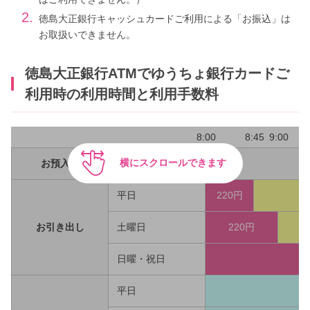
2.
徳島大正銀行キャッシュカードご利用による「お振込」は
お取扱いできません。
徳島大正銀行ATMでゆうちょ銀行カードご
利用時の利用時間と利用手数料
8:00
8:45
9:00
横にスクロールできます
お預入れ
平日
220円
お引き出し
土曜日
220円
1
日曜・祝日
平日