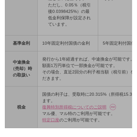
ただし、0.05％（税引
後0.0398425%）の最
低金利保障が設定され
ています。
基準金利
10年固定利付国債の金利
5年固定利付国債
発行から1年経過すれば、中途換金が可能です。
中途換金
額面1万円単位で一部換金が可能です。
（売却）時
その場合、直近2回分の利子相当額（税引前）を
の取扱い
だきます。
国債の利子は、受取時に20.315%（所得税15.
ます。
税金
復興特別所得税についてのご説明
マル優、マル特のご利用が可能です。
特定口座
のご利用が可能です。