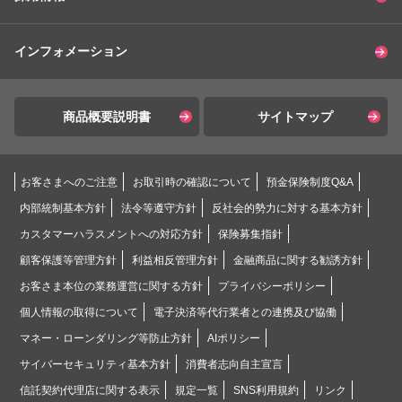
インフォメーション
商品概要説明書
サイトマップ
お客さまへのご注意
お取引時の確認について
預金保険制度Q&A
内部統制基本方針
法令等遵守方針
反社会的勢力に対する基本方針
カスタマーハラスメントへの対応方針
保険募集指針
顧客保護等管理方針
利益相反管理方針
金融商品に関する勧誘方針
お客さま本位の業務運営に関する方針
プライバシーポリシー
個人情報の取得について
電子決済等代行業者との連携及び協働
マネー・ローンダリング等防止方針
AIポリシー
サイバーセキュリティ基本方針
消費者志向自主宣言
信託契約代理店に関する表示
規定一覧
SNS利用規約
リンク