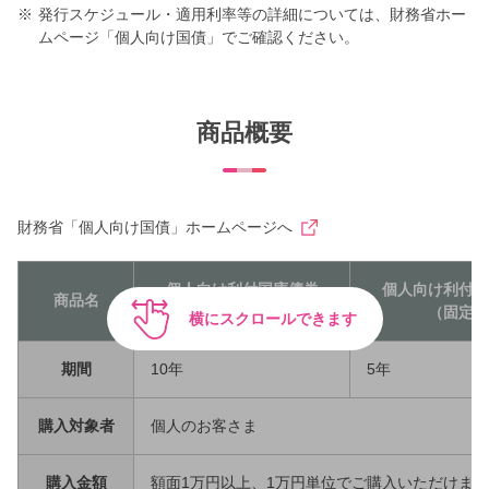
※
発行スケジュール・適用利率等の詳細については、財務省ホー
ムページ「個人向け国債」でご確認ください。
商品概要
財務省「個人向け国債」ホームページへ
個人向け利付国庫債券
個人向け利付国
商品名
（変動）
（固定）
横にスクロールできます
期間
10年
5年
購入対象者
個人のお客さま
購入金額
額面1万円以上、1万円単位でご購入いただけま