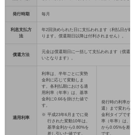
発行時期
毎月
利息支払方
年2回決められた日に支払われます（利払日が銀
法
ります。償還期日以降は付利されません）。
元金は償還期日に一括して支払われます（償還期
償還方法
いとなります）。
利率は、半年ごとに実勢
金利に応じて変動しま
す。各利払期における適
用利率（年率）は、基準
金利に0.66を掛けた値で
発行時の利率が満
す。
還）まで変わらな
※
平成23年6月までに発
金利タイプです。
適用利率
行された変動10年は、
率（年率）は、基
基準金利から0.80%を
から0.05%を差
差し引いた値です。
です。